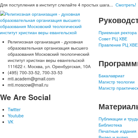
Для поступления в институт слелайте 4 простых шага...
Смотреть!
Руководс
Приемная ректора
Совет РЦ ХВЕ
Религиозная организация - духовная
Правление РЦ ХВЕ
образовательная организация высшего
образования Московский теологический
институт христиан веры евангельской
Програм
111622 г. Москва, ул. Оренбургская, 10А
(495) 700-33-52, 700-33-53
Бакалавриат
mti.academ@gmail.com
Магистр теологии
mti.moscow@mail.ru
Магистр практичес
We Are Social
Материал
Twitter
Youtube
Публикации и труд
VK
Библиотека
Печатные издания
Видео и аудио